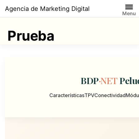
Saltar
Agencia de Marketing Digital
al
Menu
contenido
Prueba
BDP
·NET
Pelu
Características
TPV
Conectividad
Módul